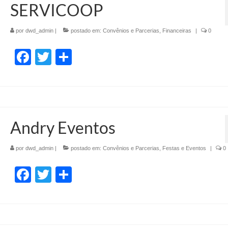
SERVICOOP
por
dwd_admin
|
postado em:
Convênios e Parcerias
,
Financeiras
|
0
Facebook
Twitter
Share
Andry Eventos
por
dwd_admin
|
postado em:
Convênios e Parcerias
,
Festas e Eventos
|
0
Facebook
Twitter
Share