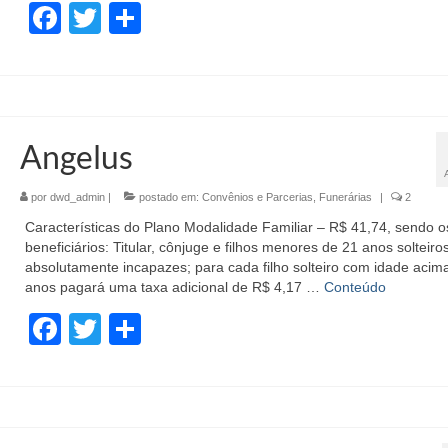
Facebook
Twitter
Share
Angelus
por
dwd_admin
|
postado em:
Convênios e Parcerias
,
Funerárias
|
2
Características do Plano Modalidade Familiar – R$ 41,74, sendo o
beneficiários: Titular, cônjuge e filhos menores de 21 anos solteiro
absolutamente incapazes; para cada filho solteiro com idade acim
anos pagará uma taxa adicional de R$ 4,17 …
Conteúdo
Facebook
Twitter
Share