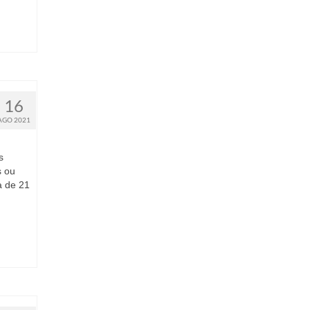
16
AGO 2021
s
s ou
a de 21