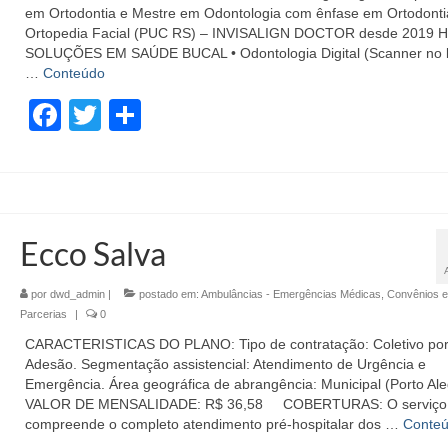
em Ortodontia e Mestre em Odontologia com ênfase em Ortodonti
Ortopedia Facial (PUC RS) – INVISALIGN DOCTOR desde 2019 
SOLUÇÕES EM SAÚDE BUCAL • Odontologia Digital (Scanner no l
…
Conteúdo
Facebook
Twitter
Share
Ecco Salva
por
dwd_admin
|
postado em:
Ambulâncias - Emergências Médicas
,
Convênios e
Parcerias
|
0
CARACTERISTICAS DO PLANO: Tipo de contratação: Coletivo po
Adesão. Segmentação assistencial: Atendimento de Urgência e
Emergência. Área geográfica de abrangência: Municipal (Porto Al
VALOR DE MENSALIDADE: R$ 36,58 COBERTURAS: O serviço
compreende o completo atendimento pré-hospitalar dos …
Conte