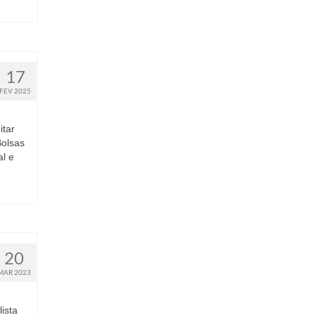
17
FEV 2025
tar
Bolsas
l e
20
MAR 2023
ista