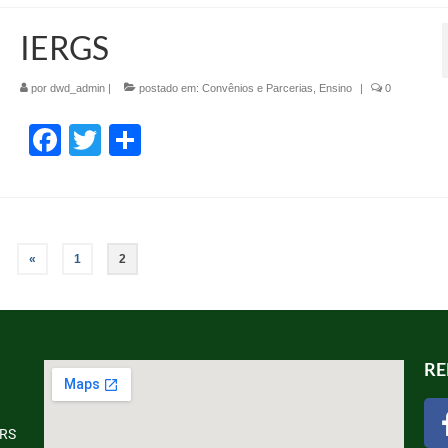
IERGS
por
dwd_admin
|
postado em:
Convênios e Parcerias
,
Ensino
|
0
Facebook
Twitter
Share
«
1
2
RE
 RS