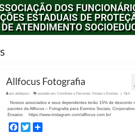
SSOCIAÇÃO DOS FUNCIONÁRI
ÇÕES ESTADUAIS DE PROTEÇÃ
 DE ATENDIMENTO SOCIOEDU
s
Allfocus Fotografia
por
afufepoa
|
postado em:
Convênios e Parcerias
,
Festas e Eventos
|
0
Nossos associados e seus dependentes terão 15% de desconto 
pacotes da Allfocus – Fotografia para Eventos Sociais, Corporativo
Ensaios. https://www.instagram.com/allfocus.com.br/
Facebook
Twitter
Share