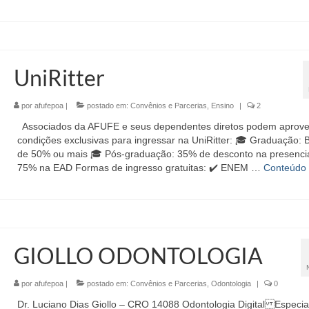
UniRitter
por
afufepoa
|
postado em:
Convênios e Parcerias
,
Ensino
|
2
Associados da AFUFE e seus dependentes diretos podem aprovei
condições exclusivas para ingressar na UniRitter: 🎓 Graduação: 
de 50% ou mais 🎓 Pós-graduação: 35% de desconto na presencia
75% na EAD Formas de ingresso gratuitas: ✔️ ENEM …
Conteúdo
GIOLLO ODONTOLOGIA
por
afufepoa
|
postado em:
Convênios e Parcerias
,
Odontologia
|
0
Dr. Luciano Dias Giollo – CRO 14088 Odontologia Digital Especial