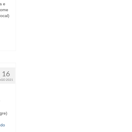
a e
Home
ocal)
16
AGO 2021
r
egre)
údo