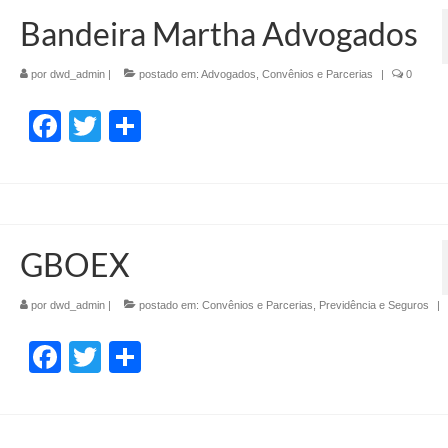
Bandeira Martha Advogados
por
dwd_admin
|
postado em:
Advogados
,
Convênios e Parcerias
|
0
Facebook
Twitter
Share
GBOEX
por
dwd_admin
|
postado em:
Convênios e Parcerias
,
Previdência e Seguros
|
Facebook
Twitter
Share