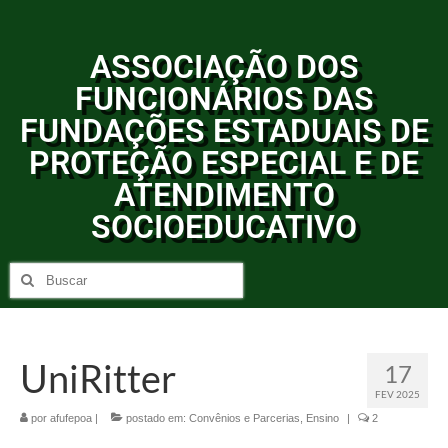
ASSOCIAÇÃO DOS
FUNCIONÁRIOS DAS
FUNDAÇÕES ESTADUAIS DE
PROTEÇÃO ESPECIAL E DE
ATENDIMENTO
SOCIOEDUCATIVO
UniRitter
17
FEV 2025
por
afufepoa
|
postado em:
Convênios e Parcerias
,
Ensino
|
2