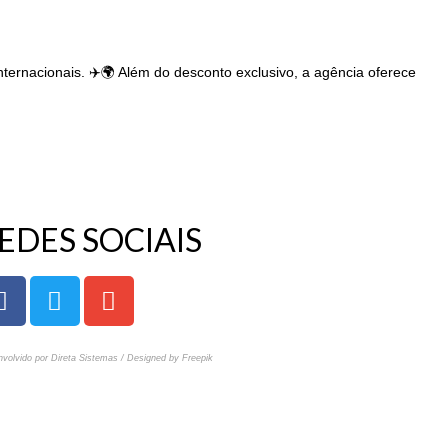
rnacionais. ✈️🌍 Além do desconto exclusivo, a agência oferece
EDES SOCIAIS
volvido por Direta Sistemas /
Designed by Freepik