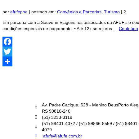
por
afufepoa
|
postado em:
Convênios e Parcerias
,
Turismo
|
2
Em parceria com a Souvenir Viagens, os associados da AFUFE e seus
condições especiais de pagamento: • Até 12x sem juros …
Conteúdo
Facebook
Twitter
Share
AFUFE
Av. Padre Cacique, 628 - Menino DeusPorto Aleg
RS 90810-240
(51) 3233-3119
(51) 98401-4072 / (51) 99866-8559 / (51) 98401-
4079
afufe@afufe.com.br