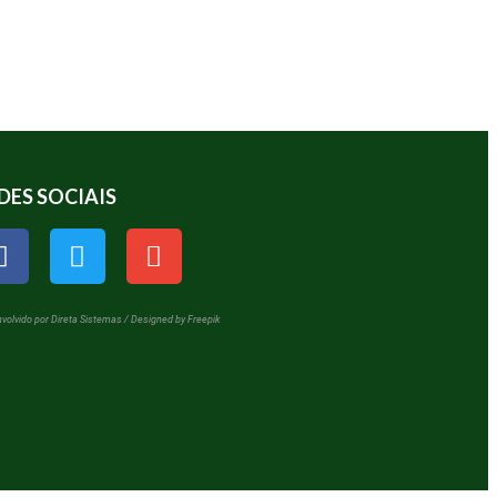
DES SOCIAIS
volvido por Direta Sistemas /
Designed by Freepik