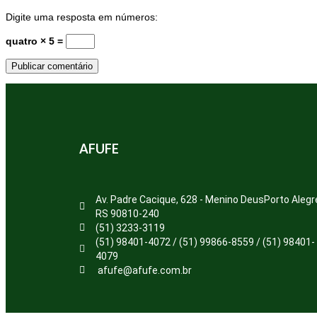
Digite uma resposta em números:
quatro × 5 =
AFUFE
Av. Padre Cacique, 628 - Menino DeusPorto Alegr
RS 90810-240
(51) 3233-3119
(51) 98401-4072 / (51) 99866-8559 / (51) 98401-
4079
afufe@afufe.com.br