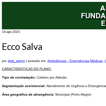
A
FUNDA
E
16
ago 2021
Ecco Salva
por
dwd_admin
|
postado em:
Ambulâncias - Emergências Médicas
,
CARACTERISTICAS DO PLANO:
Tipo de contratação:
Coletivo por Adesão.
Segmentação assistencial:
Atendimento de Urgência e Emergência
Área
geográfica
de
abrangência
: Municipal (Porto Alegre)