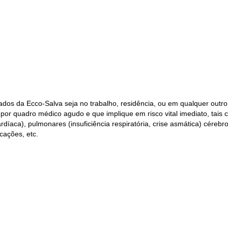
ados da Ecco-Salva seja no trabalho, residência, ou em qualquer outro
r quadro médico agudo e que implique em risco vital imediato, tais co
 cardíaca), pulmonares (insuficiência respiratória, crise asmática) cére
cações, etc.