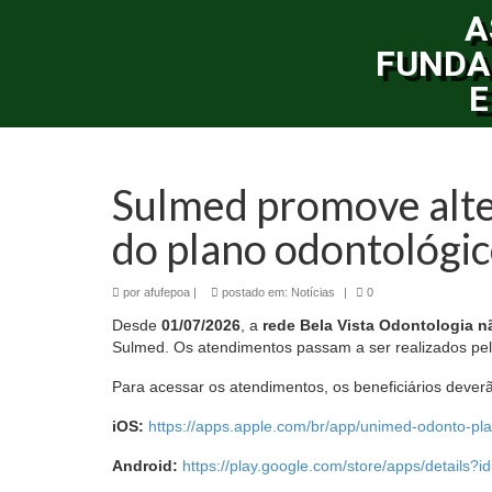
A
FUNDA
E
Sulmed promove alte
do plano odontológi
por
afufepoa
|
postado em:
Notícias
|
0
Desde
01/07/2026
, a
rede Bela Vista Odontologia n
Sulmed. Os atendimentos passam a ser realizados pe
Para acessar os atendimentos, os beneficiários deverã
iOS:
https://apps.apple.com/br/app/unimed-odonto-pl
Android:
https://play.google.com/store/apps/details