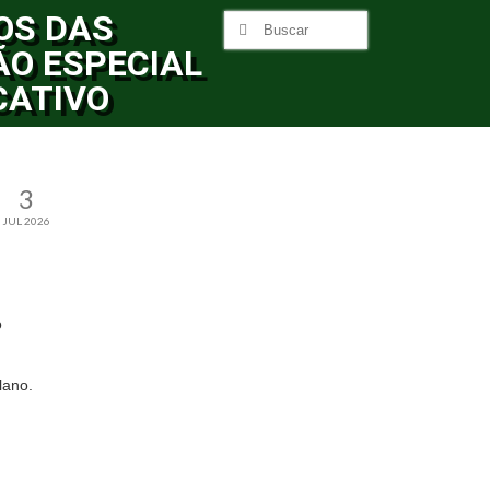
OS DAS
ÃO ESPECIAL
CATIVO
3
JUL 2026
o
plano.