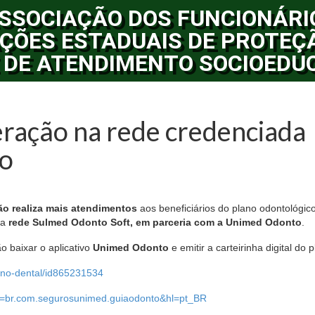
SSOCIAÇÃO DOS FUNCIONÁRI
ÇÕES ESTADUAIS DE PROTEÇ
 DE ATENDIMENTO SOCIOEDU
ração na rede credenciada
co
ão realiza mais atendimentos
aos beneficiários do plano odontológic
la
rede Sulmed Odonto Soft, em parceria com a Unimed Odonto
.
o baixar o aplicativo
Unimed Odonto
e emitir a carteirinha digital do 
ano-dental/id865231534
?id=br.com.segurosunimed.guiaodonto&hl=pt_BR