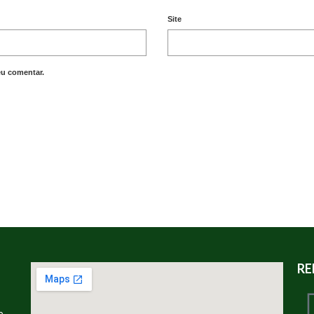
Site
eu comentar.
RE