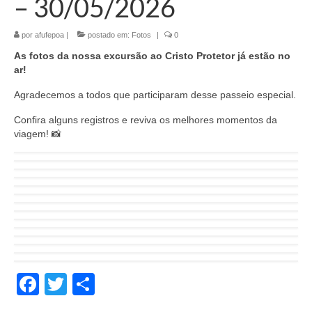
– 30/05/2026
por
afufepoa
|
postado em:
Fotos
|
0
As fotos da nossa excursão ao Cristo Protetor já estão no
ar!
Agradecemos a todos que participaram desse passeio especial.
Confira alguns registros e reviva os melhores momentos da
viagem! 📸
Facebook
Twitter
Share