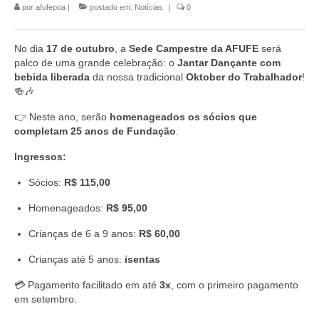
por
afufepoa
|
postado em:
Notícias
|
0
No dia
17 de outubro
, a
Sede Campestre da AFUFE
será
palco de uma grande celebração: o
Jantar Dançante com
bebida liberada
da nossa tradicional
Oktober do Trabalhador
!
🍻🎶
👉 Neste ano, serão
homenageados os sócios que
completam 25 anos de Fundação
.
Ingressos:
Sócios:
R$ 115,00
Homenageados:
R$ 95,00
Crianças de 6 a 9 anos:
R$ 60,00
Crianças até 5 anos:
isentas
💳 Pagamento facilitado em até
3x
, com o primeiro pagamento
em setembro.