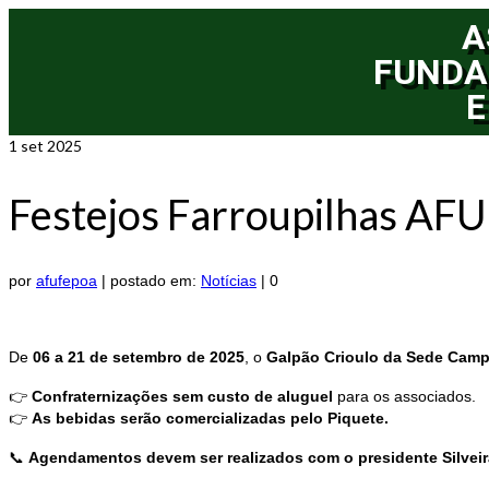
A
FUNDA
E
1
set 2025
Festejos Farroupilhas AF
por
afufepoa
|
postado em:
Notícias
|
0
De
06 a 21 de setembro de 2025
, o
Galpão Crioulo da Sede Cam
👉
Confraternizações sem custo de aluguel
para os associados.
👉
As bebidas serão comercializadas pelo Piquete.
📞
Agendamentos devem ser realizados com o presidente Silveir