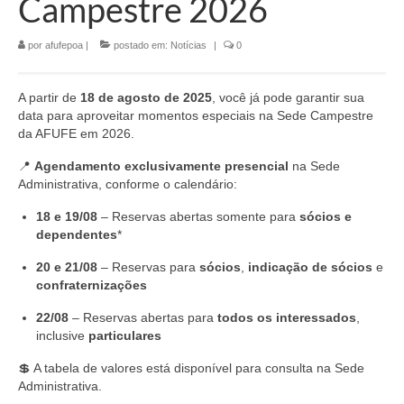
Campestre 2026
por
afufepoa
|
postado em:
Notícias
|
0
A partir de
18 de agosto de 2025
, você já pode garantir sua
data para aproveitar momentos especiais na Sede Campestre
da AFUFE em 2026.
📍
Agendamento exclusivamente presencial
na Sede
Administrativa, conforme o calendário:
18 e 19/08
– Reservas abertas somente para
sócios e
dependentes
*
20 e 21/08
– Reservas para
sócios
,
indicação de sócios
e
confraternizações
22/08
– Reservas abertas para
todos os interessados
,
inclusive
particulares
💲 A tabela de valores está disponível para consulta na Sede
Administrativa.