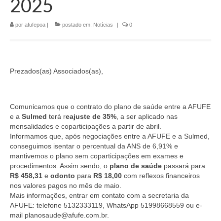
2025
por
afufepoa
|
postado em:
Notícias
|
0
Prezados(as) Associados(as),
Comunicamos que o contrato do plano de saúde entre a AFUFE
e a
Sulmed
terá r
eajuste de 35%
, a ser aplicado nas
mensalidades e coparticipações a partir de abril.
Informamos que, após negociações entre a AFUFE e a Sulmed,
conseguimos isentar o percentual da ANS de 6,91% e
mantivemos o plano sem coparticipações em exames e
procedimentos. Assim sendo, o
plano de saúde
passará para
R$ 458,31
e
odonto
para
R$ 18,00
com reflexos financeiros
nos valores pagos no mês de maio.
Mais informações, entrar em contato com a secretaria da
AFUFE: telefone 5132333119, WhatsApp 51998668559 ou e-
mail planosaude@afufe.com.br.