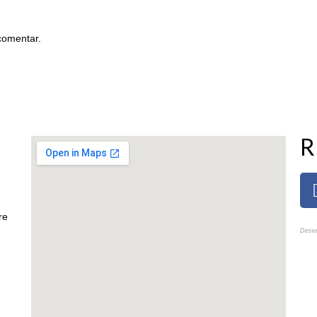
comentar.
R
re
Desen