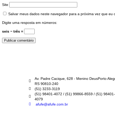
Site
Salvar meus dados neste navegador para a próxima vez que eu 
Digite uma resposta em números:
seis − três =
AFUFE
Av. Padre Cacique, 628 - Menino DeusPorto Aleg
RS 90810-240
(51) 3233-3119
(51) 98401-4072 / (51) 99866-8559 / (51) 98401-
4079
afufe@afufe.com.br