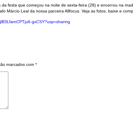
a da festa que começou na noite de sexta-feira (28) e encerrou na 
afo Márcio Leal da nossa parceira Allfocus. Veja as fotos, baixe e compa
IDfjlB3LfamCPTju6-gxCSY?usp=sharing
 são marcados com
*