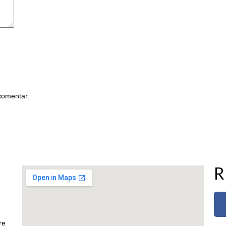
comentar.
R
re