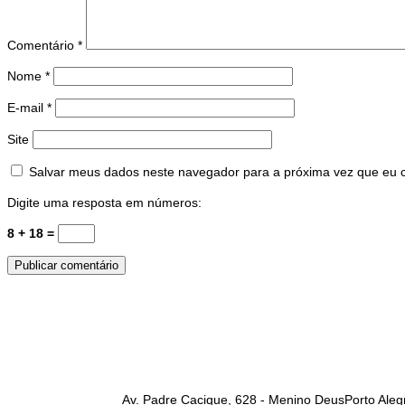
Comentário
*
Nome
*
E-mail
*
Site
Salvar meus dados neste navegador para a próxima vez que eu 
Digite uma resposta em números:
8 + 18 =
AFUFE
Av. Padre Cacique, 628 - Menino DeusPorto Aleg