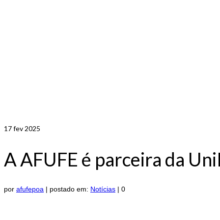
17
fev 2025
A AFUFE é parceira da Uni
por
afufepoa
|
postado em:
Notícias
|
0