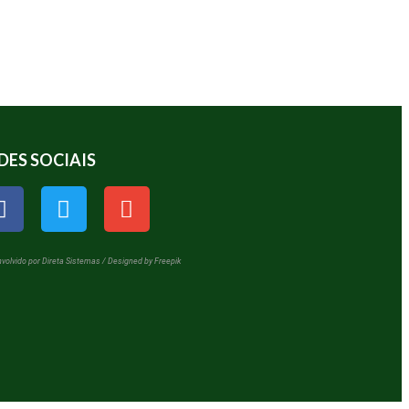
DES SOCIAIS
volvido por Direta Sistemas /
Designed by Freepik