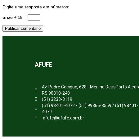
Digite uma resposta em números:
onze + 18 =
AFUFE
Av. Padre Cacique, 628 - Menino DeusPorto Alegr
RS 90810-240
(51) 3233-3119
(51) 98401-4072 / (51) 99866-8559 / (51) 98401-
4079
afufe@afufe.com.br