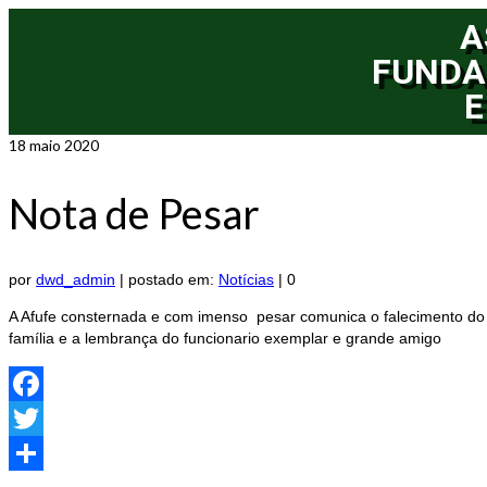
A
FUNDA
E
18
maio 2020
Nota de Pesar
por
dwd_admin
|
postado em:
Notícias
|
0
A Afufe consternada e com imenso pesar comunica o falecimento do
família e a lembrança do funcionario exemplar e grande amigo
Facebook
Twitter