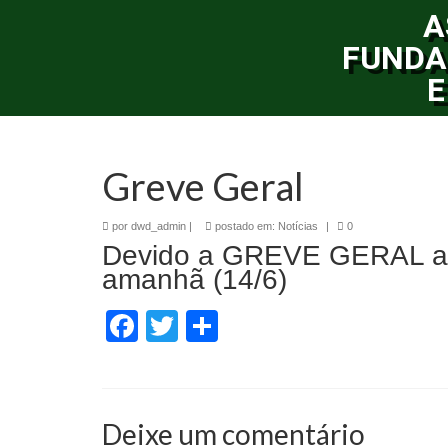
A
FUNDA
E
Greve Geral
por
dwd_admin
|
postado em:
Notícias
|
0
Devido a GREVE GERAL av
amanhã (14/6)
Facebook
Twitter
Share
Deixe um comentário