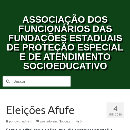
ASSOCIAÇÃO DOS
FUNCIONÁRIOS DAS
FUNDAÇÕES ESTADUAIS
DE PROTEÇÃO ESPECIAL
E DE ATENDIMENTO
SOCIOEDUCATIVO
Eleições Afufe
4
JUN 2018
por
dwd_admin
|
postado em:
Notícias
|
0