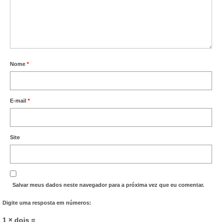
Nome
*
E-mail
*
Site
Salvar meus dados neste navegador para a próxima vez que eu comentar.
Digite uma resposta em números:
1 × dois =