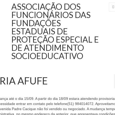
ASSOCIAÇÃO DOS
FUNCIONÁRIOS DAS
FUNDAÇÕES
ESTADUAIS DE
PROTEÇÃO ESPECIAL E
DE ATENDIMENTO
SOCIOEDUCATIVO
RIA AFUFE
ça até o dia 15/09. A partir do dia 18/09 estara atendendo provisori
essidade entrar em contato pelo telefone(51) 984014072. Aproveitam
venida Padre Cacique não foi vendido ou negociado. A mudança tempo
istrativa, no mesmo endereço da anterior, que apresentava condiçõe