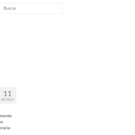
11
SET 2017
amente
os
rária
s