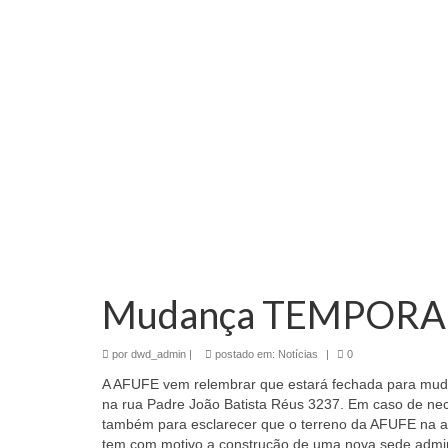
Mudança TEMPORA
por
dwd_admin
|
postado em:
Notícias
|
0
A AFUFE vem relembrar que estará fechada para mudan
na rua Padre João Batista Réus 3237. Em caso de nec
também para esclarecer que o terreno da AFUFE na a
tem com motivo a construção de uma nova sede admin