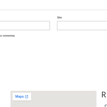
Site
eu comentar.
R