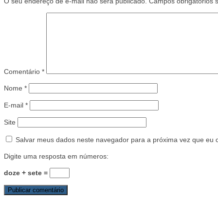
O seu endereço de e-mail não será publicado.
Campos obrigatórios
Comentário
*
Nome
*
E-mail
*
Site
Salvar meus dados neste navegador para a próxima vez que eu 
Digite uma resposta em números:
doze + sete =