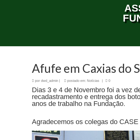
AS
FU
Afufe em Caxias do S
por
dwd_admin
|
postado em:
Notícias
|
0
Dias 3 e 4 de Novembro foi a vez de 
recadastramento e entrega dos bo
anos de trabalho na Fundação.
Agradecemos os colegas do CASE 