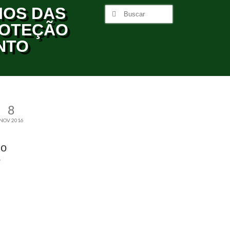
IOS DAS
ROTEÇÃO
NTO
8
NOV 2016
 o
5