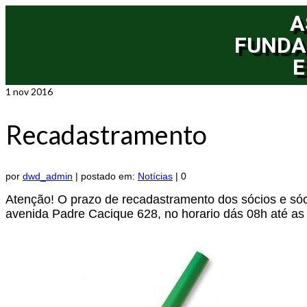
A
FUNDA
E
1
nov 2016
Recadastramento
por
dwd_admin
|
postado em:
Notícias
|
0
Atenção! O prazo de recadastramento dos sócios e sóci
avenida Padre Cacique 628, no horario dás 08h até a