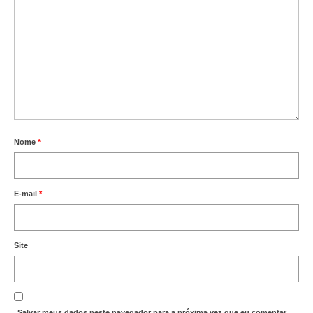
Nome
*
E-mail
*
Site
Salvar meus dados neste navegador para a próxima vez que eu comentar.