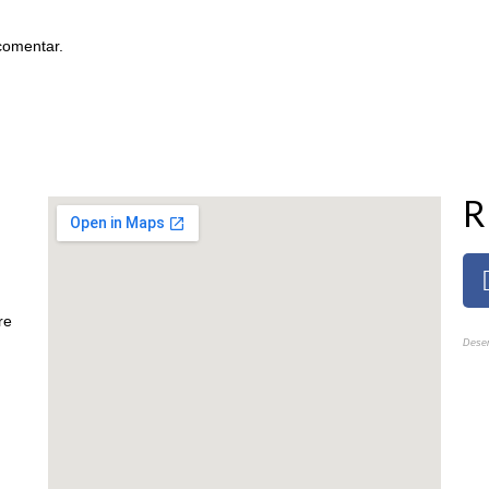
comentar.
R
re
Desen