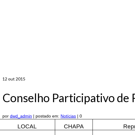
12
out 2015
Conselho Participativo de
por
dwd_admin
|
postado em:
Notícias
|
0
LOCAL
CHAPA
Rep