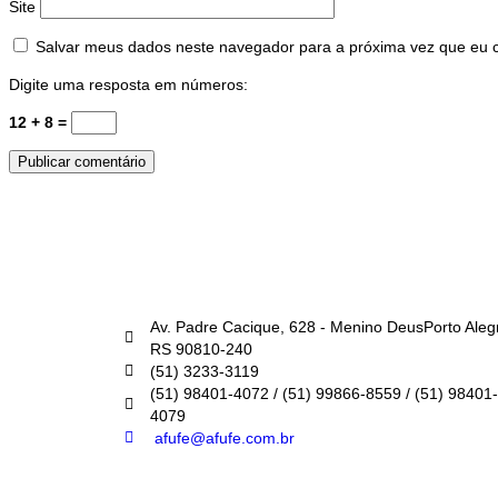
Site
Salvar meus dados neste navegador para a próxima vez que eu 
Digite uma resposta em números:
12 + 8 =
AFUFE
Av. Padre Cacique, 628 - Menino DeusPorto Aleg
RS 90810-240
(51) 3233-3119
(51) 98401-4072 / (51) 99866-8559 / (51) 98401-
4079
afufe@afufe.com.br