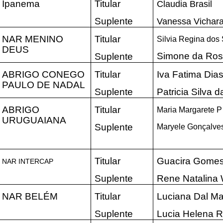
Ipanema
Titular
Claudia Brasil
Suplente
Vanessa Vichar
NAR MENINO
Titular
Silvia Regina dos
DEUS
Simone da Ro
Suplente
ABRIGO CONEGO
Titular
Iva Fatima Dia
PAULO DE NADAL
Suplente
Patricia Silva 
ABRIGO
Titular
Maria Margarete 
URUGUAIANA
Suplente
Maryele Gonçalves
Titular
Guacira Gomes
NAR INTERCAP
Suplente
Rene Natalina
NAR BELÉM
Titular
Luciana Dal M
Suplente
Lucia Helena R