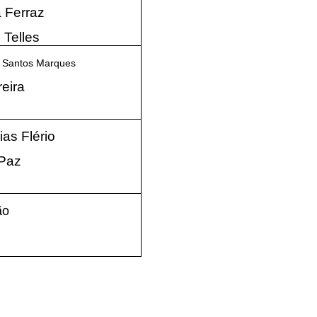
a Ferraz
 Telles
s Santos Marques
eira
as Flério
 Paz
ão