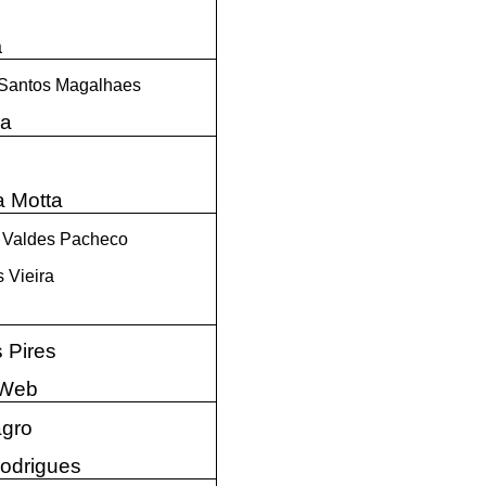
a
 Santos Magalhaes
sa
s
da Motta
P Valdes Pacheco
 Vieira
 Pires
 Web
agro
odrigues