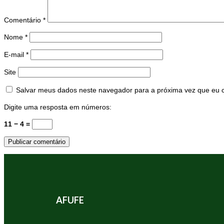
Comentário
*
Nome
*
E-mail
*
Site
Salvar meus dados neste navegador para a próxima vez que eu 
Digite uma resposta em números:
11 − 4 =
AFUFE