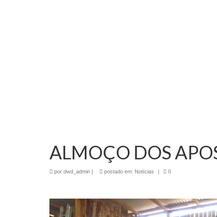
ALMOÇO DOS APO
por
dwd_admin
|
postado em:
Notícias
|
0