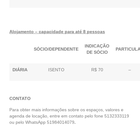
Alojamento – capacidade para até 8 pessoas
INDICAÇÃO
SÓCIO/DEPENDENTE
PARTICUL
DE SÓCIO
DIÁRIA
ISENTO
R$ 70
–
CONTATO
Para obter mais informações sobre os espaços, valores e
agenda de locação, entre em contato pelo fone 5132333119
ou pelo WhatsApp 51984014079
.