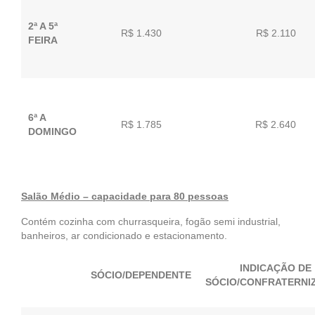
2ª A 5ª
R$ 1.430
R$ 2.110
FEIRA
6ª A
R$ 1.785
R$ 2.640
DOMINGO
Salão Médio – capacidade para 80 pessoas
Contém cozinha com churrasqueira, fogão semi industrial,
banheiros, ar condicionado e estacionamento.
INDICAÇÃO DE
SÓCIO/DEPENDENTE
SÓCIO/CONFRATERNI