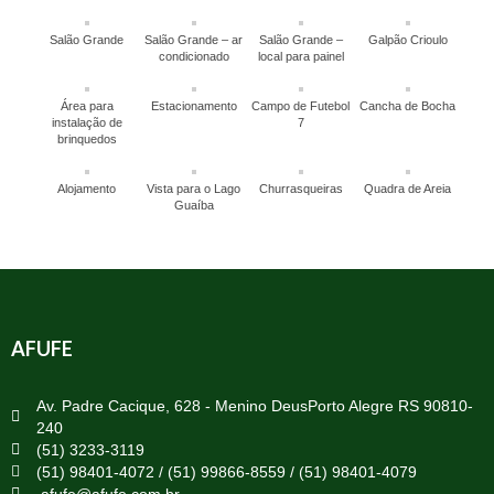
Salão Grande
Salão Grande – ar
Salão Grande –
Galpão Crioulo
condicionado
local para painel
Área para
Estacionamento
Campo de Futebol
Cancha de Bocha
instalação de
7
brinquedos
Alojamento
Vista para o Lago
Churrasqueiras
Quadra de Areia
Guaíba
AFUFE
Av. Padre Cacique, 628 - Menino DeusPorto Alegre RS 90810-
240
(51) 3233-3119
(51) 98401-4072 / (51) 99866-8559 / (51) 98401-4079