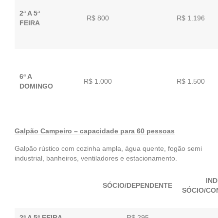
2ª A 5ª
R$ 800
R$ 1.196
FEIRA
6ª A
R$ 1.000
R$ 1.500
DOMINGO
Galpão Campeiro – capacidade para 60 pessoas
Galpão rústico com cozinha ampla, água quente, fogão semi
industrial, banheiros, ventiladores e estacionamento.
IN
SÓCIO/DEPENDENTE
SÓCIO/CO
2ª A 5ª FEIRA
R$ 295