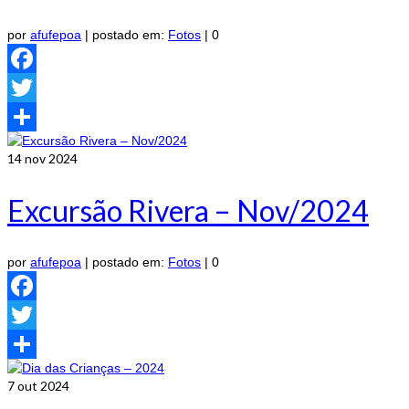
por
afufepoa
|
postado em:
Fotos
|
0
Facebook
Twitter
Share
14
nov 2024
Excursão Rivera – Nov/2024
por
afufepoa
|
postado em:
Fotos
|
0
Facebook
Twitter
Share
7
out 2024