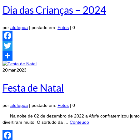
Dia das Crianças – 2024
por
afufepoa
|
postado em:
Fotos
|
0
Facebook
Twitter
Share
20
mar 2023
Festa de Natal
por
afufepoa
|
postado em:
Fotos
|
0
Na noite de 02 de dezembro de 2022 a Afufe confraternizou junto 
divertiram muito. O sortudo da …
Conteúdo